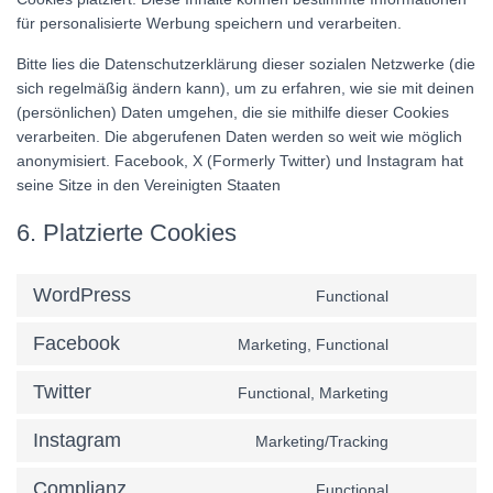
für personalisierte Werbung speichern und verarbeiten.
Bitte lies die Datenschutzerklärung dieser sozialen Netzwerke (die
sich regelmäßig ändern kann), um zu erfahren, wie sie mit deinen
(persönlichen) Daten umgehen, die sie mithilfe dieser Cookies
verarbeiten. Die abgerufenen Daten werden so weit wie möglich
anonymisiert. Facebook, X (Formerly Twitter) und Instagram hat
seine Sitze in den Vereinigten Staaten
6. Platzierte Cookies
WordPress
Functional
Consent
to
Facebook
Marketing, Functional
service
Consent
wordpress
to
Twitter
Functional, Marketing
service
Consent
facebook
to
Instagram
Marketing/Tracking
service
Consent
twitter
to
Complianz
Functional