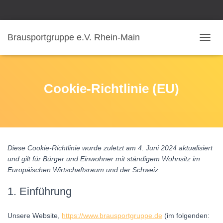
Brausportgruppe e.V. Rhein-Main
N
A
V
I
G
Cookie-Richtlinie (EU)
A
T
I
O
N
U
Diese Cookie-Richtlinie wurde zuletzt am 4. Juni 2024 aktualisiert
M
und gilt für Bürger und Einwohner mit ständigem Wohnsitz im
S
C
Europäischen Wirtschaftsraum und der Schweiz.
H
A
1. Einführung
L
T
Unsere Website,
https://www.brausportgruppe.de
(im folgenden:
E