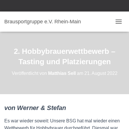
Brausportgruppe e.V. Rhein-Main
N
A
V
I
G
2. Hobbybrauerwettbewerb –
A
T
Tasting und Platzierungen
I
O
Veröffentlicht von
Matthias Sell
am
21. August 2022
N
U
M
S
C
H
von Werner & Stefan
A
L
T
Es war wieder soweit: Unsere BSG hat mal wieder einen
E
Wettbewerb für Hobbybrauer durchgeführt. Diesmal war