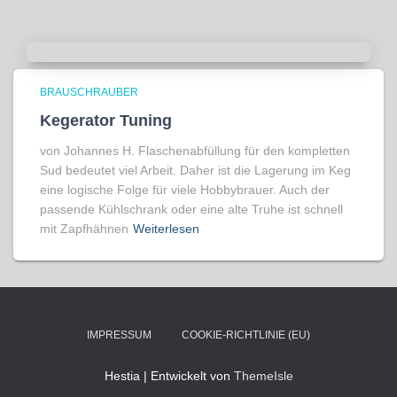
BRAUSCHRAUBER
Kegerator Tuning
von Johannes H. Flaschenabfüllung für den kompletten
Sud bedeutet viel Arbeit. Daher ist die Lagerung im Keg
eine logische Folge für viele Hobbybrauer. Auch der
passende Kühlschrank oder eine alte Truhe ist schnell
mit Zapfhähnen
Weiterlesen
IMPRESSUM
COOKIE-RICHTLINIE (EU)
Hestia | Entwickelt von
ThemeIsle