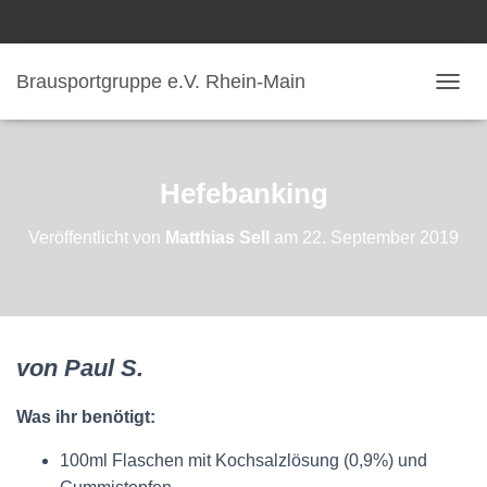
Brausportgruppe e.V. Rhein-Main
N
A
V
I
G
Hefebanking
A
T
Veröffentlicht von
Matthias Sell
am
22. September 2019
I
O
N
U
M
S
von Paul S.
C
H
A
Was ihr benötigt:
L
T
100ml Flaschen mit Kochsalzlösung (0,9%) und
E