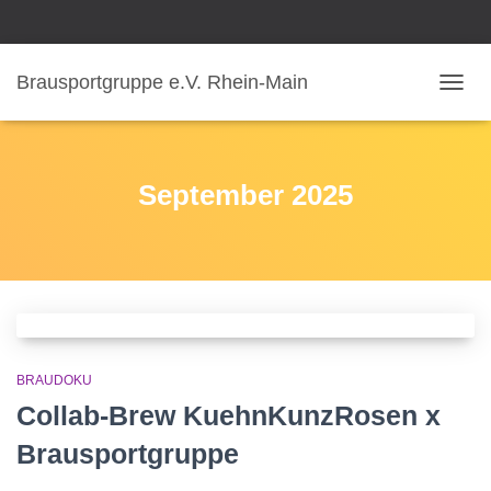
Brausportgruppe e.V. Rhein-Main
NAVIG
UMSC
September 2025
BRAUDOKU
Collab-Brew KuehnKunzRosen x
Brausportgruppe